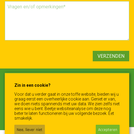
VERZENDEN
Oldemarkt Recycling BV
Zin in een cookie?
De Benten 11
-
8375 HK
-
Oldemarkt
Voor dat u verder gaat in onze toffe website, bieden wij u
0561 452852 - 06 5555 7544
-
info@oldemarkt-
graag eerst een overheerlijke cookie aan. Geniet er van,
recycling.nl
we doen niets spannends met uw data. We zien zelfs niet
eens wie u bent. Beetje websiteanalyse om deze nog
beter te laten functioneren bij uw volgende bezoek. Eet
smakelijk.
Nee, liever niet
Accepteren