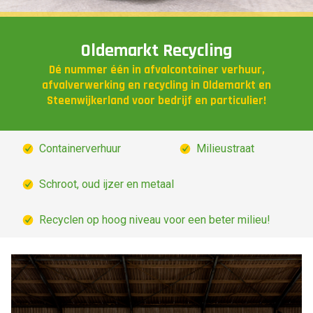
Oldemarkt Recycling
Dé nummer één in afvalcontainer verhuur,
afvalverwerking en recycling in Oldemarkt en
Steenwijkerland voor bedrijf en particulier!
Containerverhuur
Milieustraat
Schroot, oud ijzer en metaal
Recyclen op hoog niveau voor een beter milieu!